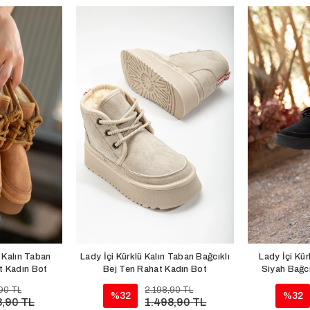
ı Kalın Taban
Lady İçi Kürklü Kalın Taban Bağcıklı
Lady İçi Kür
t Kadın Bot
Bej Ten Rahat Kadın Bot
Siyah Bağcı
90 TL
2.198,90 TL
%32
%32
8,90 TL
1.498,90 TL