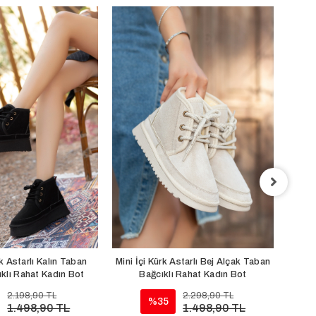
Min
Tab
Sep
k Astarlı Kalın Taban
Mini İçi Kürk Astarlı Bej Alçak Taban
klı Rahat Kadın Bot
Bağcıklı Rahat Kadın Bot
2.198,90 TL
2.298,90 TL
%35
1.498,90 TL
1.498,90 TL