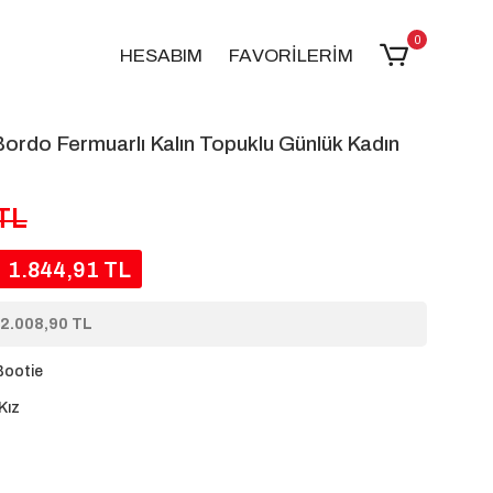
0
HESABIM
FAVORİLERİM
rdo Fermuarlı Kalın Topuklu Günlük Kadın
 TL
1.844,91 TL
2.008,90 TL
Bootie
Kız