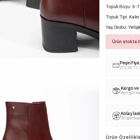
Topuk Boyu:
5-7
Topuk Tipi:
Kalın
Yaş Grubu:
Yetişk
Ürün stokta 
Peşin Fiya
273,32 TL
Kargo ve 
Aynı gün ka
Kolay İad
30 gün boyu
Ürün Özellikle