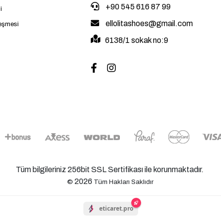
+90 545 616 87 99
i
ellolitashoes@gmail.com
leşmesi
6138/1 sokak no:9
Tüm bilgileriniz 256bit SSL Sertifikası ile korunmaktadır.
2026
©
Tüm Hakları Saklıdır
eticaret.pro