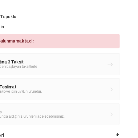
 Topuklu
in
bulunmamaktadır.
tına 3 Taksit
'den başlayan taksitlerle
Teslimat
rgo ve için uygun üründür.
e
nca aldığınız ürünleri iade edebilirsiniz.
ri