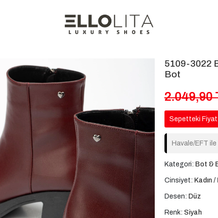
5109-3022 Bo
Bot
2.049,90
Sepetteki Fiyat
Havale/EFT ile
Kategori:
Bot & 
Cinsiyet:
Kadın / 
Desen:
Düz
Renk:
Siyah