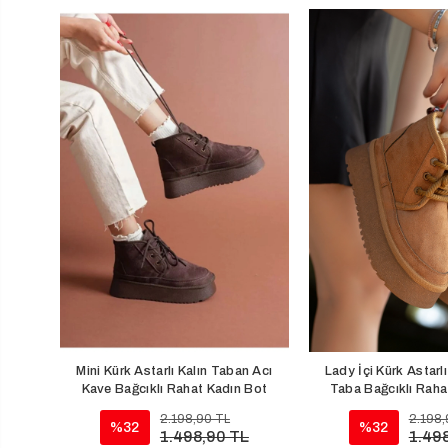
Mini Kürk Astarlı Kalın Taban Acı
Lady İçi Kürk Astarl
Kave Bağcıklı Rahat Kadın Bot
Taba Bağcıklı Raha
2.198,90 TL
2.198,
%32
%32
1.498,90 TL
1.49