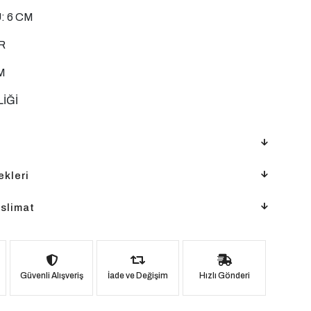
: 6 CM
R
M
LİĞİ
kleri
slimat
Güvenli Alışveriş
İade ve Değişim
Hızlı Gönderi