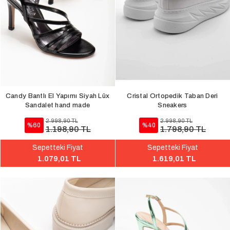
Candy Bantlı El Yapımı Siyah Lüx
Cristal Ortopedik Taban Deri
Sandalet hand made
Sneakers
2.998,90 TL
2.998,90 TL
%60
%40
1.198,90 TL
1.798,90 TL
Sepetteki Fiyat
Sepetteki Fiyat
1.079,01 TL
1.619,01 TL