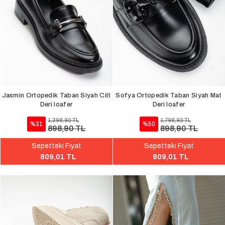
Jasmin Ortopedik Taban Siyah Cilt
Sofya Ortopedik Taban Siyah Mat
Deri loafer
Deri loafer
1.298,90 TL
1.798,90 TL
%31
%50
898,90 TL
898,90 TL
Sepetteki Fiyat
Sepetteki Fiyat
809,01 TL
809,01 TL