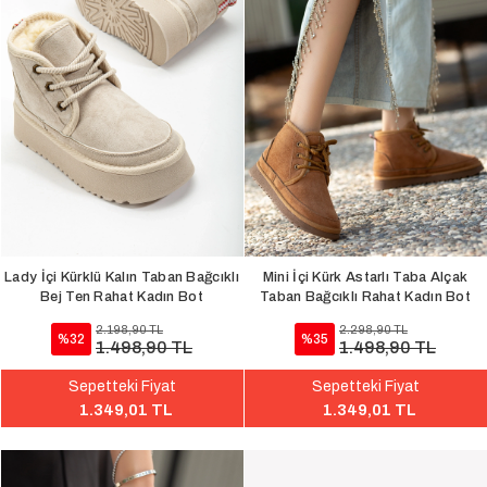
Lady İçi Kürklü Kalın Taban Bağcıklı
Mini İçi Kürk Astarlı Taba Alçak
Bej Ten Rahat Kadın Bot
Taban Bağcıklı Rahat Kadın Bot
2.198,90 TL
2.298,90 TL
%32
%35
1.498,90 TL
1.498,90 TL
Sepetteki Fiyat
Sepetteki Fiyat
1.349,01 TL
1.349,01 TL