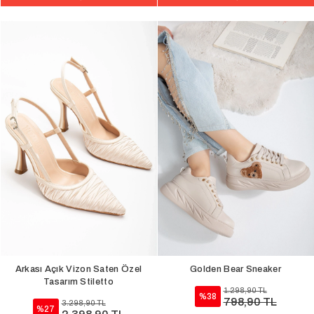
Arkası Açık Vizon Saten Özel
Golden Bear Sneaker
Tasarım Stiletto
1.298,90 TL
%38
798,90 TL
3.298,90 TL
%27