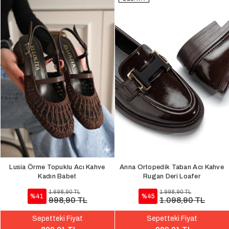
Lusia Örme Topuklu Acı Kahve
Anna Ortopedik Taban Acı Kahve
Kadın Babet
Rugan Deri Loafer
1.698,90 TL
1.998,90 TL
%41
%45
998,90 TL
1.098,90 TL
Sepetteki Fiyat
Sepetteki Fiyat