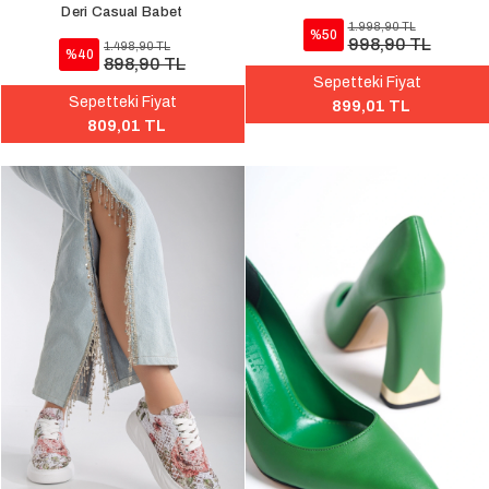
Deri Casual Babet
1.998,90 TL
%50
998,90 TL
1.498,90 TL
%40
898,90 TL
Sepetteki Fiyat
Sepetteki Fiyat
899,01 TL
809,01 TL