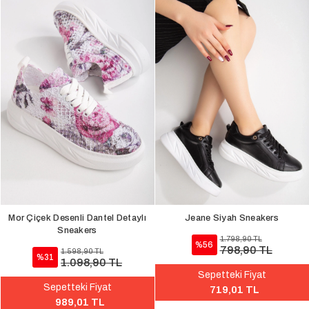
Mor Çiçek Desenli Dantel Detaylı
Jeane Siyah Sneakers
Sneakers
1.798,90 TL
%56
798,90 TL
1.598,90 TL
%31
1.098,90 TL
Sepetteki Fiyat
Sepetteki Fiyat
719,01 TL
989,01 TL