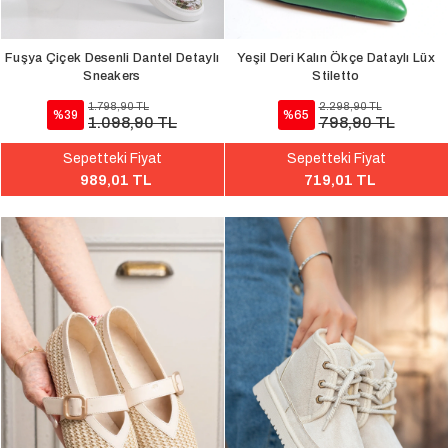
Fuşya Çiçek Desenli Dantel Detaylı
Yeşil Deri Kalın Ökçe Dataylı Lüx
Sneakers
Stiletto
1.798,90 TL
2.298,90 TL
%39
%65
1.098,90 TL
798,90 TL
Sepetteki Fiyat
Sepetteki Fiyat
989,01 TL
719,01 TL