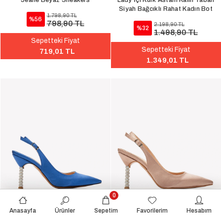
Jeane Beyaz Sneakers
Lady İçi Kürk Astarlı Kalın Taban
Siyah Bağcıklı Rahat Kadın Bot
1.798,90 TL
%56
798,90 TL
2.198,90 TL
%32
1.498,90 TL
Sepetteki Fiyat
Sepetteki Fiyat
719,01 TL
1.349,01 TL
0
Anasayfa
Ürünler
Sepetim
Favorilerim
Hesabım