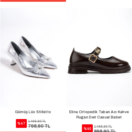
Gümüş Lüx Stilletto
Elina Ortopedik Taban Acı Kahve
Rugan Deri Casual Babet
1.499,90 TL
%47
798,90 TL
1.498,90 TL
%40
898,90 TL