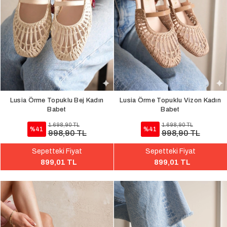
Lusia Örme Topuklu Bej Kadın
Lusia Örme Topuklu Vizon Kadın
Babet
Babet
1.698,90 TL
1.698,90 TL
%41
%41
998,90 TL
998,90 TL
Sepetteki Fiyat
Sepetteki Fiyat
899,01 TL
899,01 TL