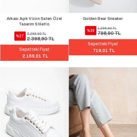
Arkası Açık Vizon Saten Özel
Golden Bear Sneaker
Tasarım Stiletto
1.298,90 TL
%38
798,90 TL
3.298,90 TL
%27
2.398,90 TL
Sepetteki Fiyat
Sepetteki Fiyat
719,01 TL
2.159,01 TL