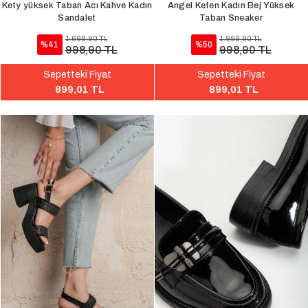
Kety yüksek Taban Acı Kahve Kadın
Angel Keten Kadın Bej Yüksek
Sandalet
Taban Sneaker
1.698,90 TL
1.998,90 TL
%41
%50
998,90 TL
998,90 TL
Sepetteki Fiyat
Sepetteki Fiyat
899,01 TL
899,01 TL