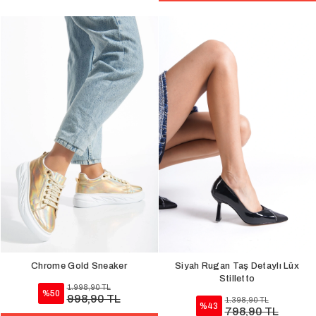
Chrome Gold Sneaker
Siyah Rugan Taş Detaylı Lüx
Stilletto
1.998,90 TL
%50
998,90 TL
1.398,90 TL
%43
798,90 TL