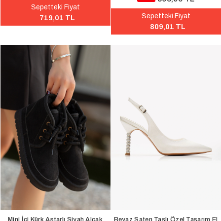
Sepetteki Fiyat
Sepetteki Fiyat
719,01 TL
809,01 TL
Mini İçi Kürk Astarlı Siyah Alçak
Beyaz Saten Taşlı Özel Tasarım El