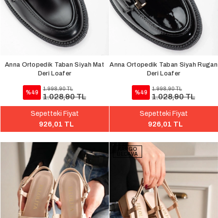
Anna Ortopedik Taban Siyah Mat
Anna Ortopedik Taban Siyah Rugan
Deri Loafer
Deri Loafer
1.998,90 TL
1.998,90 TL
%49
%49
1.028,90 TL
1.028,90 TL
Sepetteki Fiyat
Sepetteki Fiyat
926,01 TL
926,01 TL
KARGO
BEDAVA