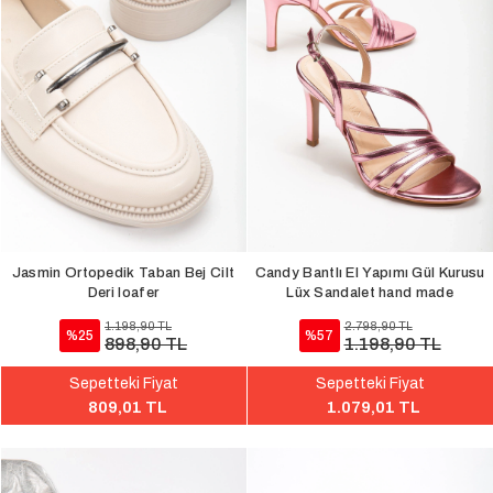
Jasmin Ortopedik Taban Bej Cilt
Candy Bantlı El Yapımı Gül Kurusu
Deri loafer
Lüx Sandalet hand made
1.198,90 TL
2.798,90 TL
%25
%57
898,90 TL
1.198,90 TL
Sepetteki Fiyat
Sepetteki Fiyat
809,01 TL
1.079,01 TL