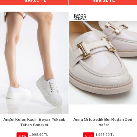
899,01 TL
989,01 TL
KARGO
BEDAVA
Angel Keten Kadın Beyaz Yüksek
Anna Ortopedik Bej Rugan Deri
Taban Sneaker
Loafer
1.998,90 TL
1.998,90 TL