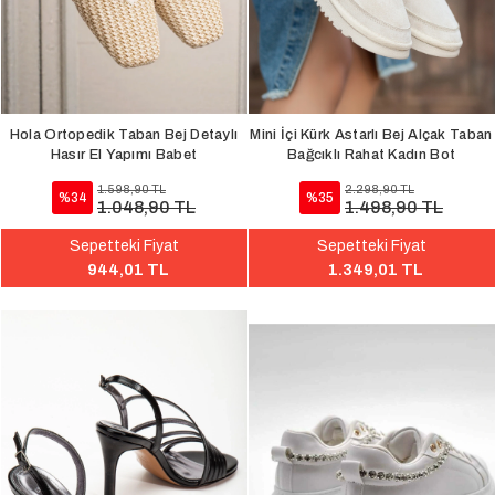
Hola Ortopedik Taban Bej Detaylı
Mini İçi Kürk Astarlı Bej Alçak Taban
Hasır El Yapımı Babet
Bağcıklı Rahat Kadın Bot
1.598,90 TL
2.298,90 TL
%34
%35
1.048,90 TL
1.498,90 TL
Sepetteki Fiyat
Sepetteki Fiyat
944,01 TL
1.349,01 TL