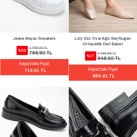
Jeane Beyaz Sneakers
Loly Düz Oval Ağız Bej Rugan
Ortopedik Deri Babet
1.798,90 TL
%56
798,90 TL
1.498,90 TL
%37
948,90 TL
Sepetteki Fiyat
Sepetteki Fiyat
719,01 TL
854,01 TL