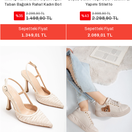
Taban Bağcıklı Rahat Kadın Bot
Yapımı Stiletto
2.298,90 TL
3.998,90 TL
%35
%43
1.498,90 TL
2.298,90 TL
Sepetteki Fiyat
Sepetteki Fiyat
1.349,01 TL
2.069,01 TL