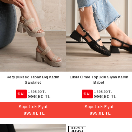
Kety yüksek Taban Bej Kadın
Lusia Örme Topuklu Siyah Kadın
Sandalet
Babet
1.698,90 TL
1.698,90 TL
%41
%41
998,90 TL
998,90 TL
Sepetteki Fiyat
Sepetteki Fiyat
899,01 TL
899,01 TL
KARGO
BEDAVA