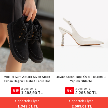
Mini İçi Kürk Astarlı Siyah Alçak
Beyaz Saten Taşlı Özel Tasarım El
Taban Bağcıklı Rahat Kadın Bot
Yapımı Stiletto
2.298,90 TL
3.998,90 TL
%35
%43
1.498,90 TL
2.298,90 TL
Sepetteki Fiyat
Sepetteki Fiyat
1.349,01 TL
2.069,01 TL