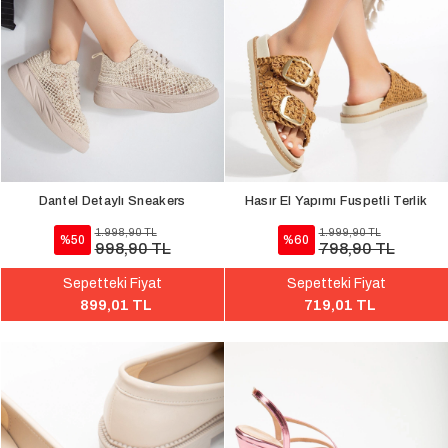
Dantel Detaylı Sneakers
Hasır El Yapımı Fuspetli Terlik
1.998,90 TL
1.999,90 TL
%50
%60
998,90 TL
798,90 TL
Sepetteki Fiyat
Sepetteki Fiyat
899,01 TL
719,01 TL