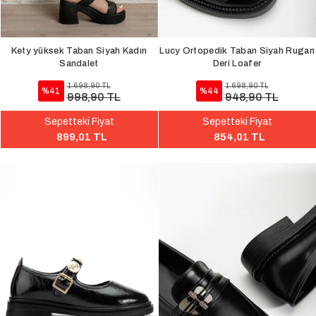
Kety yüksek Taban Siyah Kadın
Lucy Ortopedik Taban Siyah Rugan
Sandalet
Deri Loafer
1.698,90 TL
1.698,90 TL
%41
%44
998,90 TL
948,90 TL
Sepetteki Fiyat
Sepetteki Fiyat
899,01 TL
854,01 TL