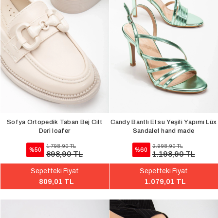
Sofya Ortopedik Taban Bej Cilt
Candy Bantlı El su Yeşili Yapımı Lüx
Deri loafer
Sandalet hand made
1.798,90 TL
2.998,90 TL
%50
%60
898,90 TL
1.198,90 TL
Sepetteki Fiyat
Sepetteki Fiyat
809,01 TL
1.079,01 TL