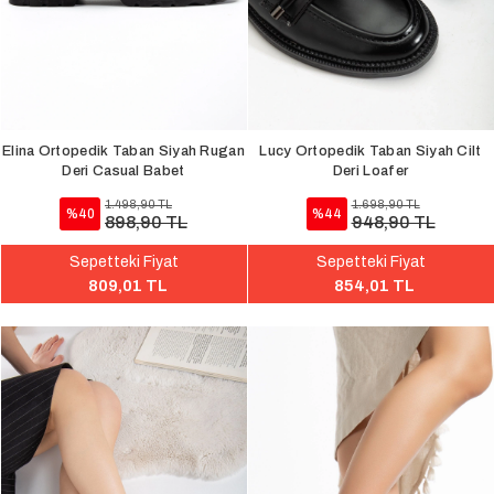
Elina Ortopedik Taban Siyah Rugan
Lucy Ortopedik Taban Siyah Cilt
Deri Casual Babet
Deri Loafer
1.498,90 TL
1.698,90 TL
%40
%44
898,90 TL
948,90 TL
Sepetteki Fiyat
Sepetteki Fiyat
809,01 TL
854,01 TL