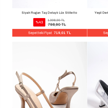
Siyah Rugan Taş Detaylı Lüx Stilletto
Yeşil Der
1.398,90 TL
%43
798,90 TL
719,01 TL
Sepetteki Fiyat
Sep