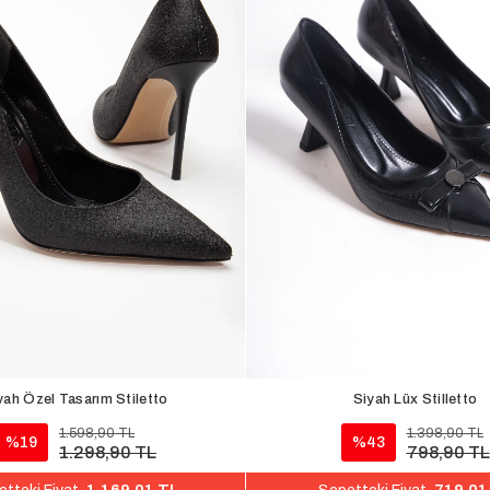
yah Özel Tasarım Stiletto
Siyah Lüx Stilletto
1.598,90 TL
1.398,90 TL
%19
%43
1.298,90 TL
798,90 TL