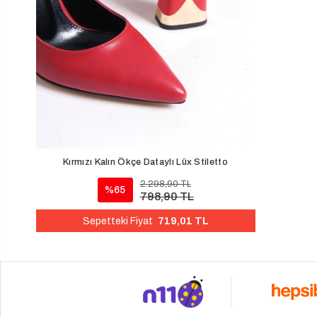
Kırmızı Kalın Ökçe Dataylı Lüx Stiletto
2.298,90 TL
%65
798,90 TL
719,01 TL
Sepetteki Fiyat