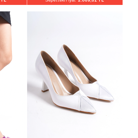
 TL
2.069,01 TL
Sepetteki Fiyat