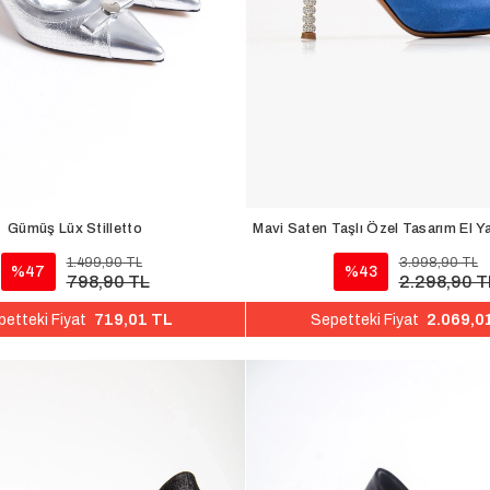
Gümüş Lüx Stilletto
Mavi Saten Taşlı Özel Tasarım El Ya
1.499,90 TL
3.998,90 TL
%47
%43
798,90 TL
2.298,90 T
719,01 TL
2.069,0
etteki Fiyat
Sepetteki Fiyat