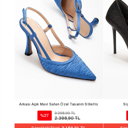
Arkası Açık Mavi Saten Özel Tasarım Stiletto
Si
3.298,90 TL
%27
2.398,90 TL