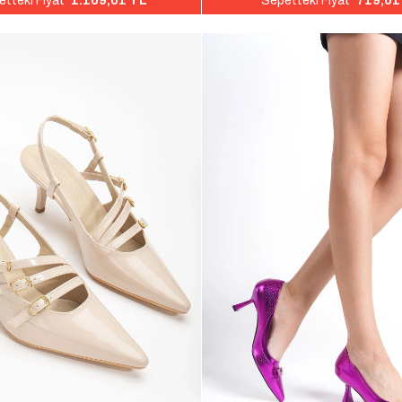
1.169,01 TL
719,01
tteki Fiyat
Sepetteki Fiyat