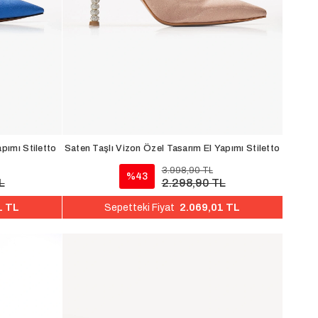
pımı Stiletto
Saten Taşlı Vizon Özel Tasarım El Yapımı Stiletto
3.998,90 TL
%43
L
2.298,90 TL
1 TL
2.069,01 TL
Sepetteki Fiyat