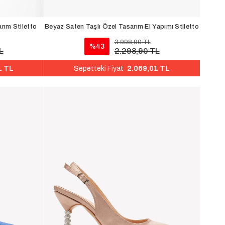
rım Stiletto
Beyaz Saten Taşlı Özel Tasarım El Yapımı Stiletto
3.998,90 TL
%43
L
2.298,90 TL
1 TL
2.069,01 TL
Sepetteki Fiyat