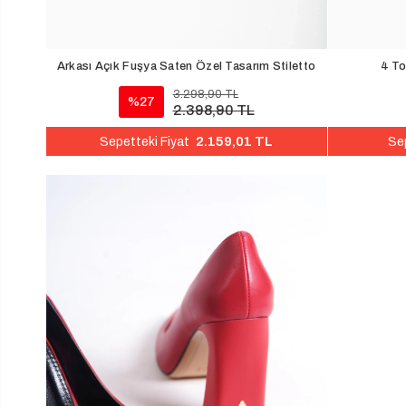
Arkası Açık Fuşya Saten Özel Tasarım Stiletto
3.298,90 TL
%27
2.398,90 TL
2.159,01 TL
Sepetteki Fiyat
Sep