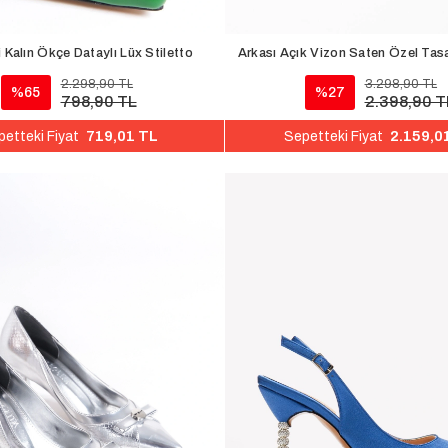
i Kalın Ökçe Dataylı Lüx Stiletto
Arkası Açık Vizon Saten Özel Tasa
2.298,90 TL
3.298,90 TL
%65
%27
798,90 TL
2.398,90 T
719,01 TL
2.159,0
etteki Fiyat
Sepetteki Fiyat