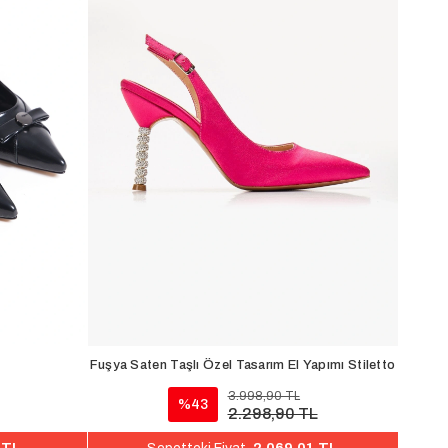
Fuşya Saten Taşlı Özel Tasarım El Yapımı Stiletto
3.998,90 TL
%43
2.298,90 TL