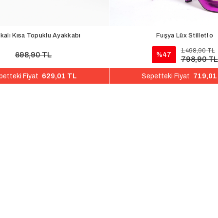
4 Tokalı Kısa Topuklu Ayakkabı
Fuşya Lüx Stilletto
1.498,90 TL
698,90 TL
%47
798,90 TL
629,01 TL
719,01
etteki Fiyat
Sepetteki Fiyat