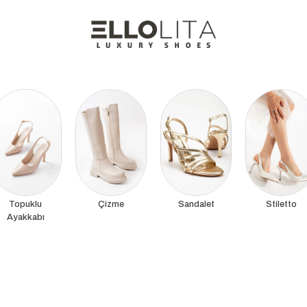
Topuklu
Çizme
Sandalet
Stiletto
Ayakkabı