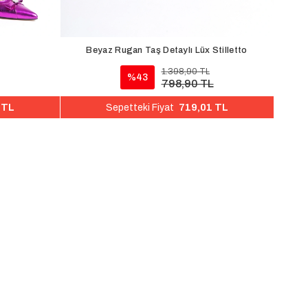
Beyaz Rugan Taş Detaylı Lüx Stilletto
1.398,90 TL
%43
798,90 TL
 TL
719,01 TL
Sepetteki Fiyat