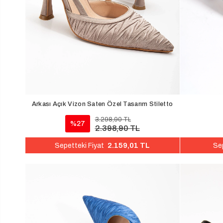
Arkası Açık Vizon Saten Özel Tasarım Stiletto
3.298,90 TL
%27
2.398,90 TL
2.159,01 TL
Sepetteki Fiyat
Sep