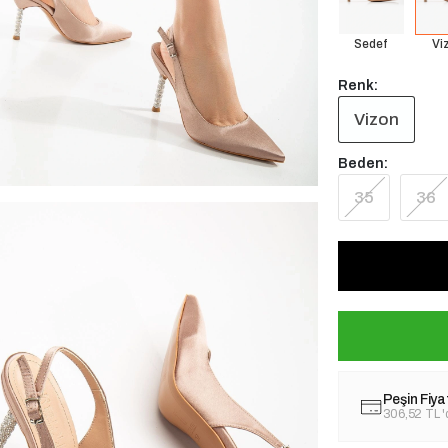
Sedef
Vi
Renk:
Vizon
Beden:
35
36
Peşin Fiya
306,52 TL
'