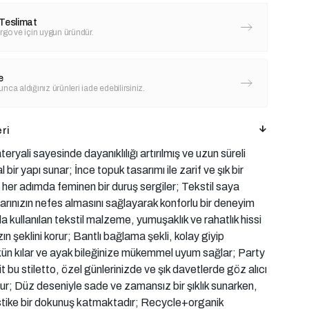
Teslimat
rgo ve için uygun üründür.
e
nca aldığınız ürünleri iade edebilirsiniz.
ri
ryali sayesinde dayanıklılığı artırılmış ve uzun süreli
l bir yapı sunar; İnce topuk tasarımı ile zarif ve şık bir
her adımda feminen bir duruş sergiler; Tekstil saya
arınızın nefes almasını sağlayarak konforlu bir deneyim
a kullanılan tekstil malzeme, yumuşaklık ve rahatlık hissi
ın şeklini korur; Bantlı bağlama şekli, kolay giyip
n kılar ve ayak bileğinize mükemmel uyum sağlar; Party
t bu stiletto, özel günlerinizde ve şık davetlerde göz alıcı
urur; Düz deseniyle sade ve zamansız bir şıklık sunarken,
istike bir dokunuş katmaktadır; Recycle+organik