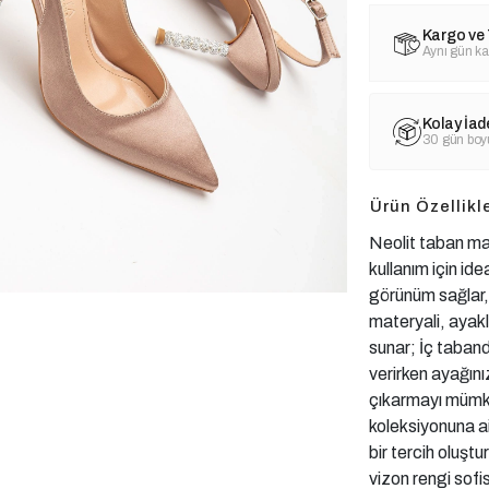
Kargo ve 
Aynı gün ka
Kolay İad
30 gün boyu
Ürün Özellikle
Neolit taban mate
kullanım için idea
görünüm sağlar, 
materyali, ayakl
sunar; İç taband
verirken ayağınız
çıkarmayı mümkü
koleksiyonuna ai
bir tercih oluşt
vizon rengi sof