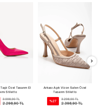
Arkas
Sep
Taşlı Özel Tasarım El
Arkası Açık Vizon Saten Özel
ımı Stiletto
Tasarım Stiletto
3.998,90 TL
3.298,90 TL
%27
2.298,90 TL
2.398,90 TL