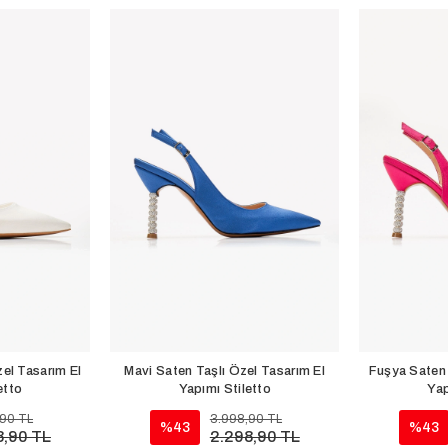
el Tasarım El
Mavi Saten Taşlı Özel Tasarım El
Fuşya Saten 
etto
Yapımı Stiletto
Yap
,90 TL
3.998,90 TL
%43
%43
8,90 TL
2.298,90 TL