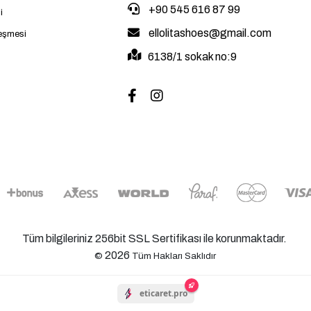
+90 545 616 87 99
i
ellolitashoes@gmail.com
leşmesi
6138/1 sokak no:9
Tüm bilgileriniz 256bit SSL Sertifikası ile korunmaktadır.
2026
©
Tüm Hakları Saklıdır
eticaret.pro