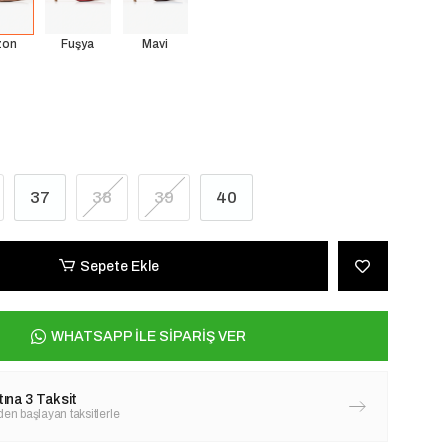
zon
Fuşya
Mavi
37
38
39
40
Sepete Ekle
WHATSAPP İLE SİPARİŞ VER
tına 3 Taksit
den başlayan taksitlerle