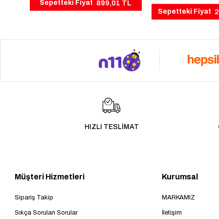
899,01 TL
Sepetteki Fiyat
 TL
2
Sepetteki Fiyat
HIZLI TESLİMAT
Müşteri Hizmetleri
Kurumsal
Sipariş Takip
MARKAMIZ
Sıkça Sorulan Sorular
İletişim