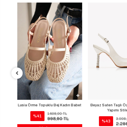
 Kadın
Lusia Örme Topuklu Bej Kadın Babet
Beyaz Saten Taşlı Öz
Yapımı Stil
1.698,90 TL
%41
998,90 TL
3.998
%43
2.29