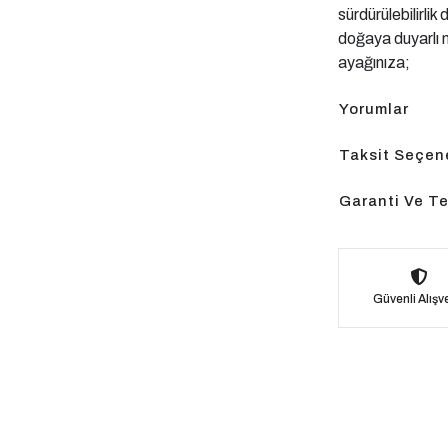
sürdürülebilirli
doğaya duyarlı m
ayağınıza;
Yorumlar
Taksit Seçene
Garanti Ve Te
Güvenli Alışve