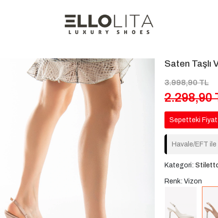
Saten Taşlı 
3.998,90 TL
2.298,90 
Sepetteki Fiyat
Havale/EFT ile
Kategori:
Stilett
Renk: Vizon