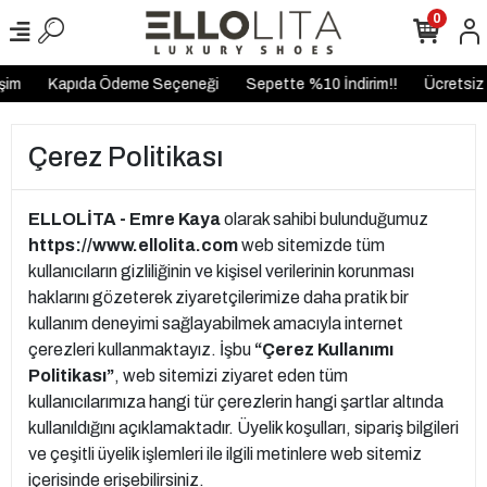
0
im
Kapıda Ödeme Seçeneği
Sepette %10 İndirim!!
Ücretsiz K
Çerez Politikası
ELLOLİTA - Emre Kaya
olarak sahibi bulunduğumuz
https://www.ellolita.com
web sitemizde tüm
kullanıcıların gizliliğinin ve kişisel verilerinin korunması
haklarını gözeterek ziyaretçilerimize daha pratik bir
kullanım deneyimi sağlayabilmek amacıyla internet
çerezleri kullanmaktayız. İşbu
“Çerez Kullanımı
Politikası”
, web sitemizi ziyaret eden tüm
kullanıcılarımıza hangi tür çerezlerin hangi şartlar altında
kullanıldığını açıklamaktadır. Üyelik koşulları, sipariş bilgileri
ve çeşitli üyelik işlemleri ile ilgili metinlere web sitemiz
içerisinde erişebilirsiniz.