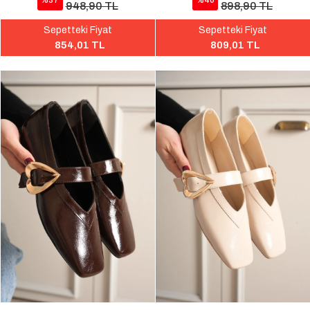
%37
%40
948,90 TL
898,90 TL
Sepetteki Fiyat
Sepetteki Fiyat
854,01 TL
809,01 TL