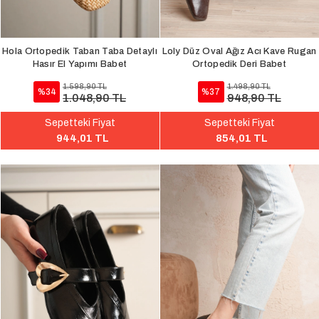
Hola Ortopedik Taban Taba Detaylı
Loly Düz Oval Ağız Acı Kave Rugan
Hasır El Yapımı Babet
Ortopedik Deri Babet
1.598,90 TL
1.498,90 TL
%34
%37
1.048,90 TL
948,90 TL
Sepetteki Fiyat
Sepetteki Fiyat
944,01 TL
854,01 TL