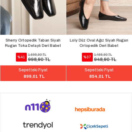
Sherry Ortopedik Taban Siyah
Loly Düz Oval Ağız Siyah Rugan
Rugan Toka Detaylı Deri Babet
Ortopedik Deri Babet
1.698,90 TL
1.498,90 TL
%41
%37
998,90 TL
948,90 TL
Sepetteki Fiyat
Sepetteki Fiyat
899,01 TL
854,01 TL