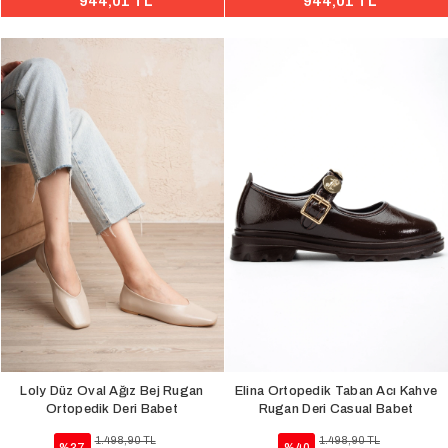
944,01 TL
944,01 TL
Loly Düz Oval Ağız Bej Rugan
Elina Ortopedik Taban Acı Kahve
Ortopedik Deri Babet
Rugan Deri Casual Babet
1.498,90 TL
1.498,90 TL