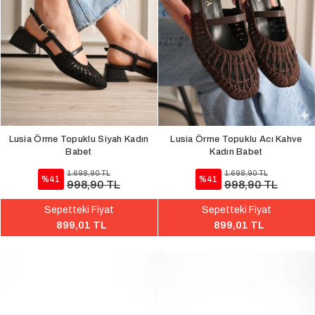
Lusia Örme Topuklu Siyah Kadın
Lusia Örme Topuklu Acı Kahve
Babet
Kadın Babet
1.698,90 TL
1.698,90 TL
%41
%41
998,90 TL
998,90 TL
Sepetteki Fiyat
Sepetteki Fiyat
899,01 TL
899,01 TL