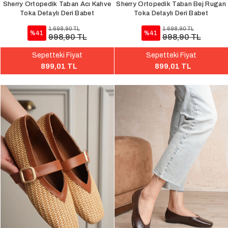
Sherry Ortopedik Taban Acı Kahve
Sherry Ortopedik Taban Bej Rugan
Toka Detaylı Deri Babet
Toka Detaylı Deri Babet
1.698,90 TL
1.698,90 TL
%41
%41
998,90 TL
998,90 TL
Sepetteki Fiyat
Sepetteki Fiyat
899,01 TL
899,01 TL