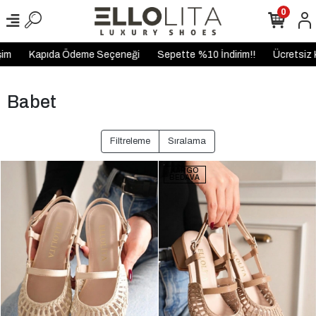
0
Kapıda Ödeme Seçeneği
Sepette %10 İndirim!!
Ücretsiz Karg
Babet
Filtreleme
Sıralama
KARGO
BEDAVA