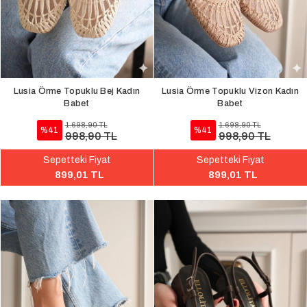
Lusia Örme Topuklu Bej Kadın
Lusia Örme Topuklu Vizon Kadın
Babet
Babet
1.698,90 TL
1.698,90 TL
%41
%41
998,90 TL
998,90 TL
Sepetteki Fiyat
Sepetteki Fiyat
899,01 TL
899,01 TL