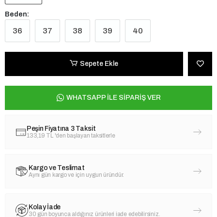
Beden:
36
37
38
39
40
Sepete Ekle
WHATSAPP İLE SİPARİŞ VER
Peşin Fiyatına 3 Taksit
133,19 TL
'den başlayan taksitlerle
Kargo ve Teslimat
Aynı gün kargo ve için uygun üründür.
Kolay İade
30 gün boyunca aldığınız ürünleri iade edebilirsiniz.