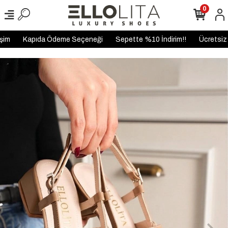
0
m
Kapıda Ödeme Seçeneği
Sepette %10 İndirim!!
Ücretsiz K