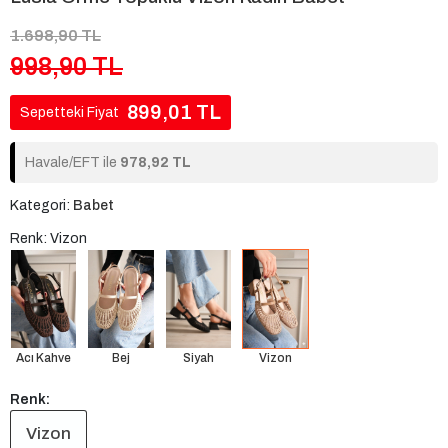
1.698,90 TL
998,90 TL
899,01 TL
Sepetteki Fiyat
Havale/EFT ile
978,92 TL
Kategori:
Babet
Renk: Vizon
Acı Kahve
Bej
Siyah
Vizon
Renk:
Vizon