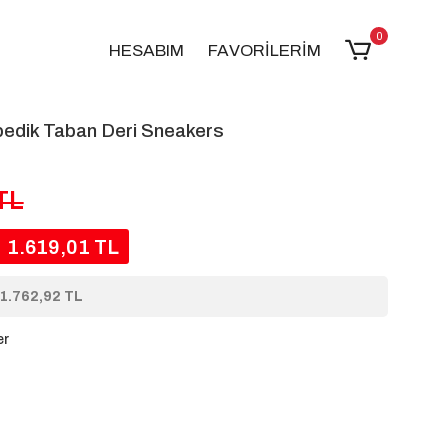
0
HESABIM
FAVORİLERİM
pedik Taban Deri Sneakers
TL
1.619,01 TL
1.762,92 TL
er