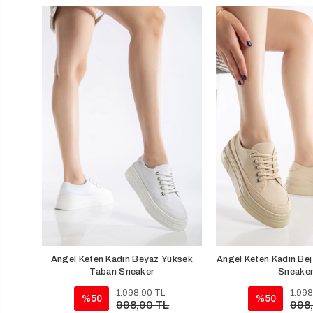
Angel Keten Kadın Beyaz Yüksek
Angel Keten Kadın Be
Taban Sneaker
Sneake
1.998,90 TL
1.998
%50
%50
998,90 TL
998