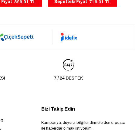
899,01 TL
719,01 TL
 Fiyat
Sepetteki Fiyat
ESİ
7 / 24 DESTEK
Bizi Takip Edin
00
Kampanya, duyuru, bilgilendirmelerden e-posta
.
ile haberdar olmak istiyorum.