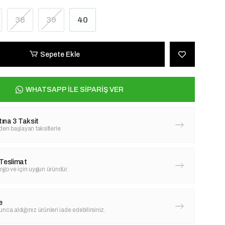
38
39
40
Sepete Ekle
WHATSAPP İLE SİPARİŞ VER
tına 3 Taksit
'den başlayan taksitlerle
Teslimat
rgo ve için uygun üründür.
e
nca aldığınız ürünleri iade edebilirsiniz.