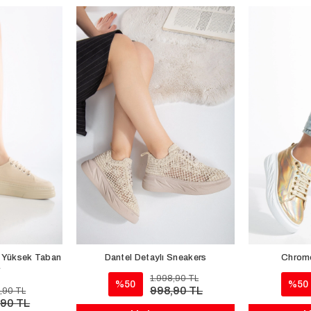
j Yüksek Taban
Dantel Detaylı Sneakers
Chrome
r
1.998,90 TL
%50
%50
998,90 TL
,90 TL
,90 TL