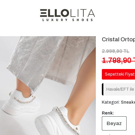
Cristal Orto
2.998,90 TL
1.798,90 
Sepetteki Fiyat
Havale/EFT ile
Kategori:
Sneak
Renk:
Beyaz