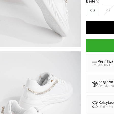
Beden:
36
37
Peşin Fiya
239,85 TL
Kargo ve 
Aynı gün ka
Kolay İad
30 gün boyu