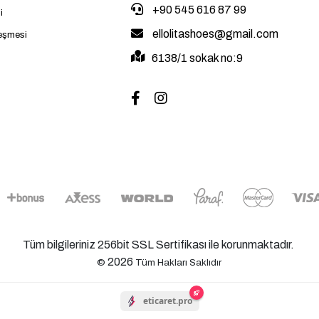
+90 545 616 87 99
i
ellolitashoes@gmail.com
leşmesi
6138/1 sokak no:9
Tüm bilgileriniz 256bit SSL Sertifikası ile korunmaktadır.
2026
©
Tüm Hakları Saklıdır
eticaret.pro