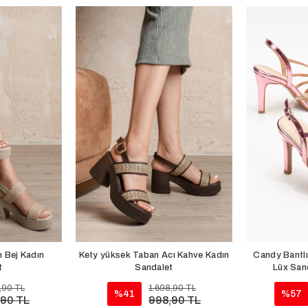
 Bej Kadın
Kety yüksek Taban Acı Kahve Kadın
Candy Bantlı
t
Sandalet
Lüx San
,90 TL
1.698,90 TL
%41
%57
,90 TL
998,90 TL