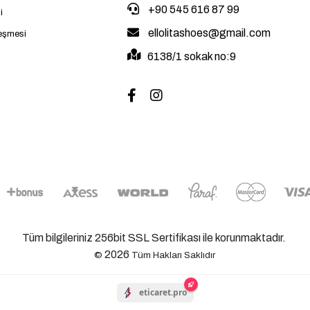
+90 545 616 87 99
i
ellolitashoes@gmail.com
leşmesi
6138/1 sokak no:9
Tüm bilgileriniz 256bit SSL Sertifikası ile korunmaktadır.
2026
©
Tüm Hakları Saklıdır
eticaret.pro