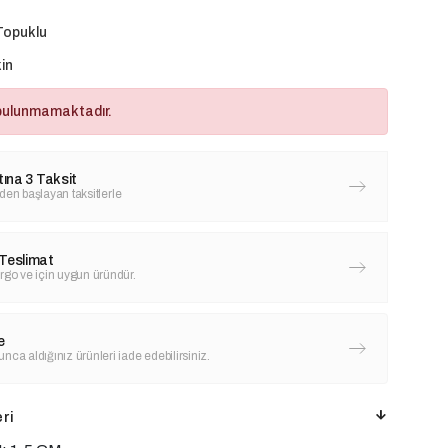
Topuklu
in
bulunmamaktadır.
tına 3 Taksit
'den başlayan taksitlerle
Teslimat
rgo ve için uygun üründür.
e
nca aldığınız ürünleri iade edebilirsiniz.
ri