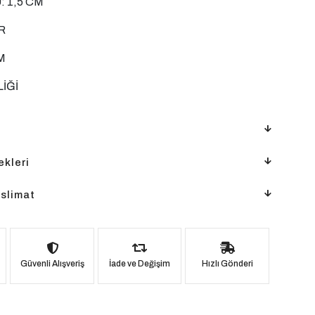
 1,5 CM
R
M
LİĞİ
kleri
slimat
Güvenli Alışveriş
İade ve Değişim
Hızlı Gönderi