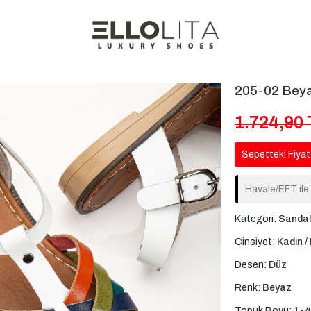
205-02 Beyaz
1.724,90
Sepetteki Fiyat
Havale/EFT ile
Kategori:
Sandal
Cinsiyet:
Kadın / 
Desen:
Düz
Renk:
Beyaz
Topuk Boyu:
1-4