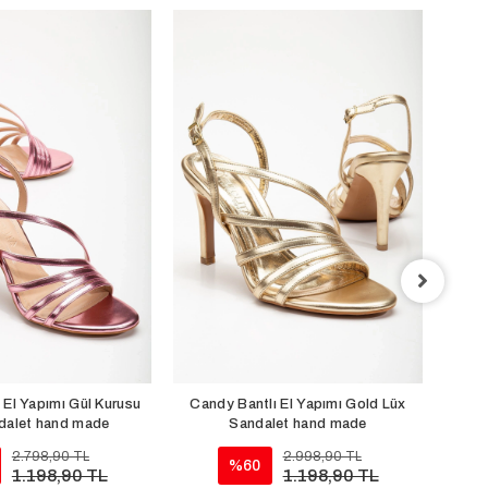
Cand
Sep
 El Yapımı Gül Kurusu
Candy Bantlı El Yapımı Gold Lüx
dalet hand made
Sandalet hand made
2.798,90 TL
2.998,90 TL
%60
1.198,90 TL
1.198,90 TL