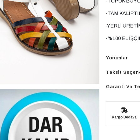
-TOPUK BOYU:
-TAM KALIPTI
-YERLİ ÜRETİ
-%100 EL İŞÇİ
Yorumlar
Taksit Seçene
Garanti Ve Te
Kargo Bedava