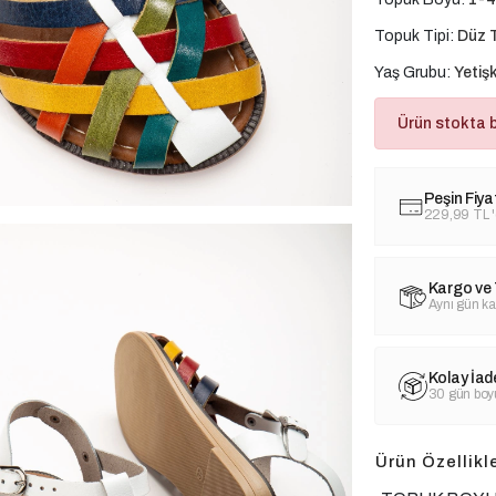
Topuk Tipi:
Düz 
Yaş Grubu:
Yetişk
Ürün stokta 
Peşin Fiya
229,99 TL
Kargo ve 
Aynı gün ka
Kolay İad
30 gün boyu
Ürün Özellikle