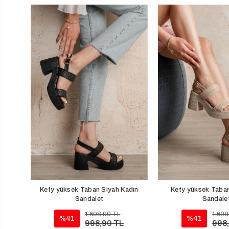
Kety yüksek Taban Siyah Kadın
Kety yüksek Taban
Sandalet
Sandale
1.698,90 TL
1.698
%41
%41
998,90 TL
998