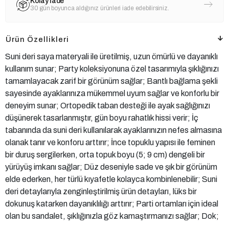
Kolay İade
30 gün boyunca aldığınız ürünleri iade edebilirsiniz.
Ürün Özellikleri
Suni deri saya materyali ile üretilmiş, uzun ömürlü ve dayanıklı
kullanım sunar; Party koleksiyonuna özel tasarımıyla şıklığınızı
tamamlayacak zarif bir görünüm sağlar; Bantlı bağlama şekli
sayesinde ayaklarınıza mükemmel uyum sağlar ve konforlu bir
deneyim sunar; Ortopedik taban desteği ile ayak sağlığınızı
düşünerek tasarlanmıştır, gün boyu rahatlık hissi verir; İç
tabanında da suni deri kullanılarak ayaklarınızın nefes almasına
olanak tanır ve konforu arttırır; İnce topuklu yapısı ile feminen
bir duruş sergilerken, orta topuk boyu (5; 9 cm) dengeli bir
yürüyüş imkanı sağlar; Düz deseniyle sade ve şık bir görünüm
elde ederken, her türlü kıyafetle kolayca kombinlenebilir; Suni
deri detaylarıyla zenginleştirilmiş ürün detayları, lüks bir
dokunuş katarken dayanıklılığı arttırır; Parti ortamları için ideal
olan bu sandalet, şıklığınızla göz kamaştırmanızı sağlar; Dok;