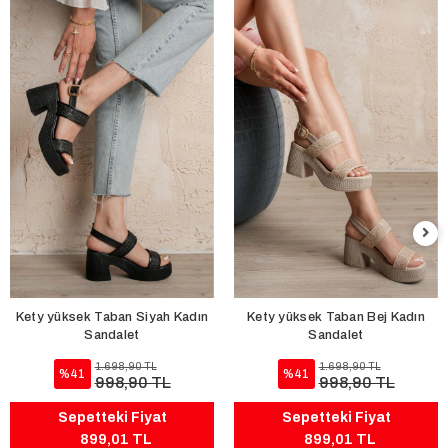
Kety yüksek Taban Siyah Kadın
Kety yüksek Taban Bej Kadın
Sandalet
Sandalet
1.698,90 TL
1.698,90 TL
%41
%41
998,90 TL
998,90 TL
Sepetteki Fiyat
Sepetteki Fiyat
899,01 TL
899,01 TL