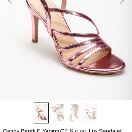
Candy Bantlı El Yapımı Gül Kurusu Lüx Sandalet