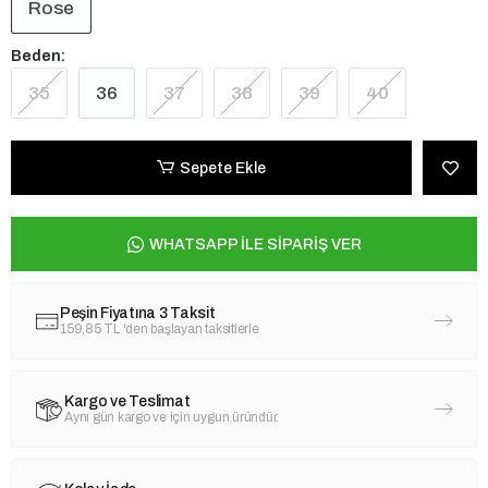
Rose
Beden:
35
36
37
38
39
40
Sepete Ekle
WHATSAPP İLE SİPARİŞ VER
Peşin Fiyatına 3 Taksit
159,85 TL
'den başlayan taksitlerle
Kargo ve Teslimat
Aynı gün kargo ve için uygun üründür.