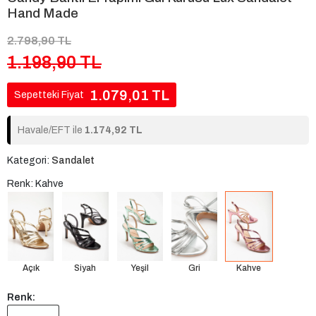
Hand Made
2.798,90 TL
1.198,90 TL
1.079,01 TL
Sepetteki Fiyat
Havale/EFT ile
1.174,92 TL
Kategori:
Sandalet
Renk: Kahve
Açık
Siyah
Yeşil
Gri
Kahve
Renk: