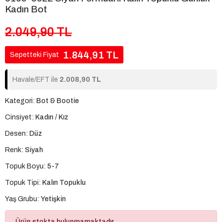
Kadın Bot
2.049,90 TL
1.844,91 TL
Sepetteki Fiyat
Havale/EFT ile
2.008,90 TL
Kategori:
Bot & Bootie
Cinsiyet:
Kadın / Kız
Desen:
Düz
Renk:
Siyah
Topuk Boyu:
5-7
Topuk Tipi:
Kalın Topuklu
Yaş Grubu:
Yetişkin
Ürün stokta bulunmamaktadır.