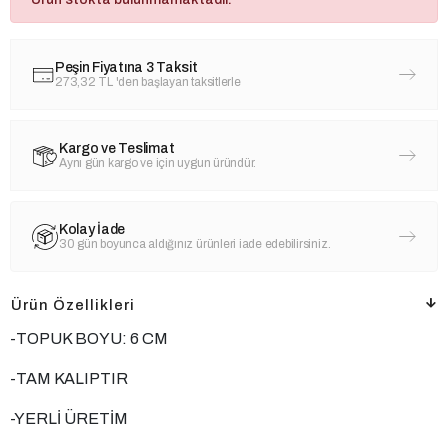
Peşin Fiyatına 3 Taksit
273,32 TL
'den başlayan taksitlerle
Kargo ve Teslimat
Aynı gün kargo ve için uygun üründür.
Kolay İade
30 gün boyunca aldığınız ürünleri iade edebilirsiniz.
Ürün Özellikleri
-TOPUK BOYU: 6 CM
-TAM KALIPTIR
-YERLİ ÜRETİM