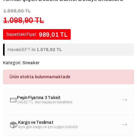
1.598,90 TL
1.098,90 TL
989,01 TL
Sepetteki Fiyat
Havale/EFT ile
1.076,92 TL
Kategori:
Sneaker
Ürün stokta bulunmamaktadır.
Peşin Fiyatına 3 Taksit
146,52 TL
'den başlayan taksitlerle
Kargo ve Teslimat
Aynı gün kargo ve için uygun üründür.