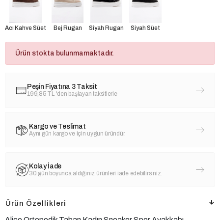
Acı Kahve Süet
Bej Rugan
Siyah Rugan
Siyah Süet
Ürün stokta bulunmamaktadır.
Peşin Fiyatına 3 Taksit
199,85 TL
'den başlayan taksitlerle
Kargo ve Teslimat
Aynı gün kargo ve için uygun üründür.
Kolay İade
30 gün boyunca aldığınız ürünleri iade edebilirsiniz.
Ürün Özellikleri
Alice Ortopedik Taban Kadın Sneaker Spor Ayakkabı