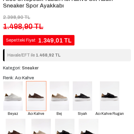
Sneaker Spor Ayakkabı
2.398,90 TL
1.498,90 TL
1.349,01 TL
Sepetteki Fiyat
Havale/EFT ile
1.468,92 TL
Kategori:
Sneaker
Renk: Acı Kahve
Beyaz
Acı Kahve
Bej
Siyah
Acı Kahve Rugan