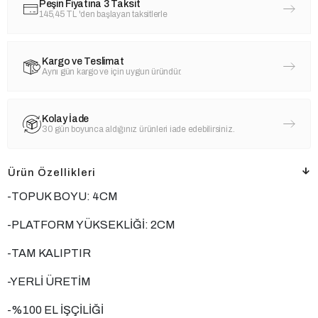
Peşin Fiyatına 3 Taksit
145,45 TL
'den başlayan taksitlerle
Kargo ve Teslimat
Aynı gün kargo ve için uygun üründür.
Kolay İade
30 gün boyunca aldığınız ürünleri iade edebilirsiniz.
Ürün Özellikleri
-TOPUK BOYU: 4CM
-PLATFORM YÜKSEKLİĞİ: 2CM
-TAM KALIPTIR
-YERLİ ÜRETİM
-%100 EL İŞÇİLİĞİ